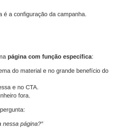
a é a configuração da campanha.
ma
página com função específica
:
ema do material e no grande benefício do
essa e no CTA.
nheiro fora.
 pergunta:
a nessa página?”