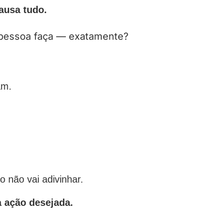
ausa tudo.
 pessoa faça — exatamente?
am.
não vai adivinhar.
 ação desejada.