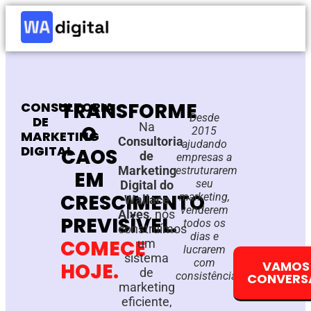
TRANSFORME
CONSULTORIA
Desde
DE
Na
O
2015
MARKETING
Consultoria
ajudando
DIGITAL
CAOS
de
empresas a
Marketing
estruturarem
EM
seu
Digital do
CRESCIMENTO
marketing,
Wallace
venderem
Alves
, nós
PREVISÍVEL.
todos os
construímos
dias e
COMECE
um
lucrarem
sistema
com
VAMOS
HOJE.
de
consistência.
CONVERS
marketing
eficiente,