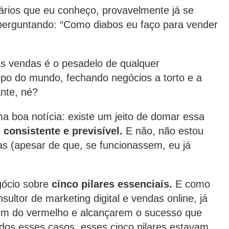
rios que eu conheço, provavelmente já se
 perguntando: “Como diabos eu faço para vender
as vendas é o pesadelo de qualquer
po do mundo, fechando negócios a torto e a
ante, né?
a boa notícia: existe um jeito de domar essa
 consistente e previsível.
E não, não estou
s (apesar de que, se funcionassem, eu já
gócio sobre
cinco pilares essenciais.
E como
ultor de marketing digital e vendas online, já
em do vermelho e alcançarem o sucesso que
dos esses casos, esses cinco pilares estavam