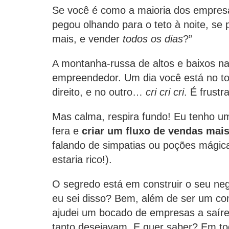
Se você é como a maioria dos empresá
pegou olhando para o teto à noite, se
mais, e vender
todos os dias
?”
A montanha-russa de altos e baixos n
empreendedor. Um dia você está no to
direito, e no outro…
cri cri cri
. É frustr
Mas calma, respira fundo! Eu tenho um
fera e
criar um fluxo de vendas mais
falando de simpatias ou poções mágica
estaria rico!).
O segredo está em construir o seu ne
eu sei disso? Bem, além de ser um cons
ajudei um bocado de empresas a saír
tanto desejavam. E quer saber? Em to