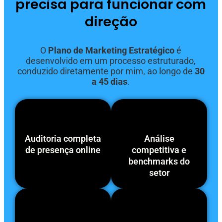
precisa para funcionar com
direção
O
Plano de Marketing Estratégico
é
desenvolvido em um processo estruturado,
conduzido diretamente por mim, ao longo de
30
a 45 dias
.
Auditoria completa
Análise
de presença online
competitiva e
benchmarks do
setor