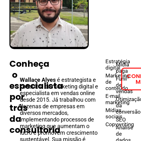
Conheça
Estratégia
Mídia
digital
paga
o
CON
Marketing
Funil
Wallace Alves
é estrategista e
M
de
especialista
de
consultor de marketing digital e
conteúdo
vendas
especialista em vendas online
por
E-mail
Otimizaçã
desde 2015. Já trabalhou com
marketing
trás
da
dezenas de empresas em
Mídias
conversão
diversos mercados,
da
sociais
implementando processos de
SEO
Copywriting
marketing que aumentam o
consultoria
Análise
lucro e promovem crescimento
de
sustentável. Sua missão é
dados