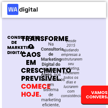
TRANSFORME
CONSULTORIA
Desde
DE
Na
O
2015
MARKETING
Consultoria
ajudando
DIGITAL
CAOS
de
empresas a
Marketing
estruturarem
EM
seu
Digital do
CRESCIMENTO
marketing,
Wallace
venderem
Alves
, nós
PREVISÍVEL.
todos os
construímos
dias e
COMECE
um
lucrarem
sistema
com
VAMOS
HOJE.
de
consistência.
CONVERS
marketing
eficiente,